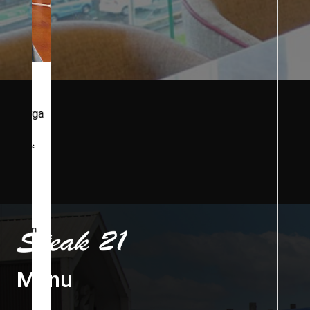
@vivi_lim88
"It's Saturday
Enjoy the day with the Ones You Love Chill &
Relax Beibehh..
@steak21_id @plazaindonesia
#post #photo #share #upload #tag
#tagsforlikes #any #bless #like #sweet
#happy #happiness #moment #good #time
#vivilim #styleoftheday"
Menu