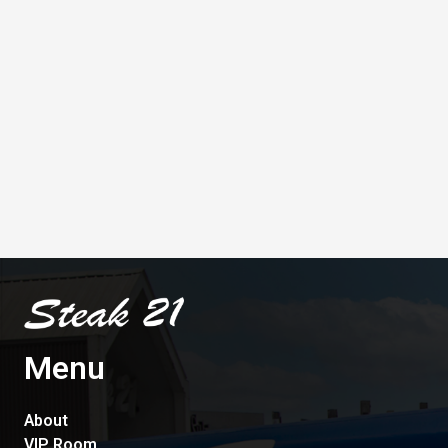
Menu
About
VIP Room